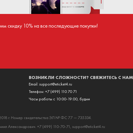
ва поступают продавцу только после успешного
иятия.
рим скидку 10% на все последующие покупки!
ВОЗНИКЛИ СЛОЖНОСТИ? СВЯЖИТЕСЬ С НАМ
Email:
support@eticket4.ru
Телефон:
+7 (499) 110 70 71
Часы работы с 10:00-19:00, будни
2018 г. Номер свидетельства ЭЛ № ФС 77 — 735334.
ил Александрович. +7 (499) 110-70-71, support@eticket4.ru