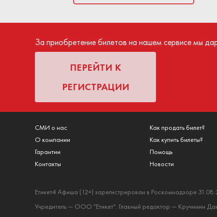
билета. Средст
посещения меропр
За приобретение билетов на нашем сервисе мы да
ПЕРЕЙТИ К
РЕГИСТРАЦИИ
СМИ о нас
Как продать билет?
О компании
Как купить билеты?
Гарантии
Помощь
Контакты
Новости
Етикет4 Афиша (12+) зарегистрирован в Роскомнадзоре 31.08.
Учредитель — ООО "Етикет". Главный редактор — Кручинин Дани