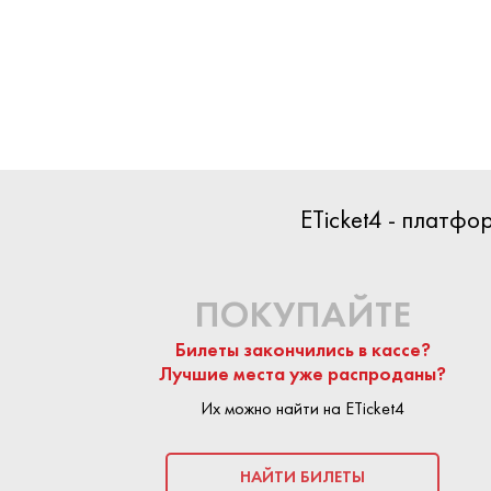
БИЛЕТЫ
ETicket4 - платф
НАЧАЛО
06 ИЮН
КОНЕЦ
06 ИЮНЯ
ПОКУПАЙТЕ
Билеты закончились в кассе?
ПОКУПКА БИЛ
Лучшие места уже распроданы?
Их можно найти на ETicket4
На сайте Eticket
предложения п
безопасной:
пло
НАЙТИ БИЛЕТЫ