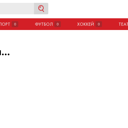
ПОРТ
ФУТБОЛ
ХОККЕЙ
ТЕА
0
0
0
..