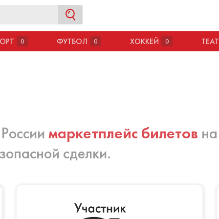
ОРТ
ФУТБОЛ
ХОККЕЙ
ТЕА
0
0
0
в России
маркетплейс билетов
на
зопасной сделки.