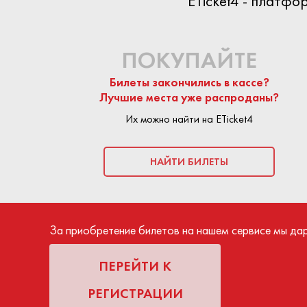
ETicket4 - платф
ПОКУПАЙТЕ
Билеты закончились в кассе?
Лучшие места уже распроданы?
Их можно найти на ETicket4
НАЙТИ БИЛЕТЫ
За приобретение билетов на нашем сервисе мы да
ПЕРЕЙТИ К
РЕГИСТРАЦИИ