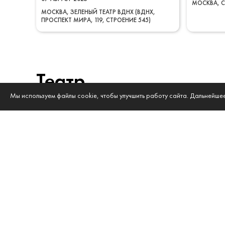
МОСКВА
МОСКВА
ЗЕЛЕНЫЙ ТЕАТР ВДНХ (ВДНХ,
ПРОСПЕКТ МИРА, 119, СТРОЕНИЕ 545)
Театр
Мы используем файлы cookie, чтобы улучшить работу сайта. Дальнейше
ВОСТОЧНЫЙ ЭКСПРЕСС
КАЛИНА 
12+
27
СЕНТЯБРЬ
2026
09
ОКТЯБР