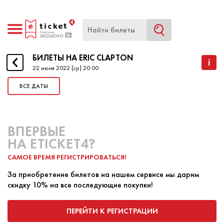
БИЛЕТЫ НА ERIC CLAPTON
БИЛЕТЫ НА ERIC CLAPTON
i
22 июня 2022 [ср] 20:00
ВСЕ ДАТЫ
НАЧАЛО
22 ИЮНЯ 2022 20:00
КОНЕЦ
22 ИЮНЯ 2022 20:00
ВПЕРВЫЕ
Эрик Клэптон является одним из самых уважаемых
НА ETICKET4?
и влиятельных рок-музыкантов. Он — единственный
САМОЕ ВРЕМЯ РЕГИСТРИРОВАТЬСЯ!
музыкант, который трижды включён в Зал славы
рок-н-ролла: в качестве сольного исполнителя и
За приобретение билетов на нашем сервисе мы дарим
члена рок-групп Cream и The Yardbirds.
скидку 10% на все последующие покупки!
ПЕРЕЙТИ К РЕГИСТРАЦИИ
ПОКУПКА БИЛЕТА
ПРОДАЖА БИЛЕТА