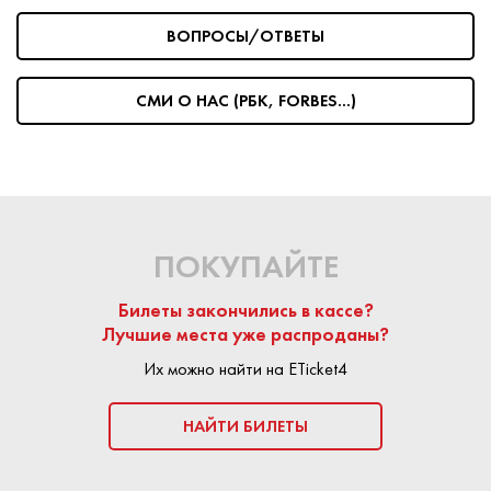
ВОПРОСЫ/ОТВЕТЫ
На сайте Eticket4 частные продавцы и билетные агенства
размещают предложения по продаже билетов.
Любая
сделка является безопасной:
площадка Eticket4
СМИ О НАС (РБК, FORBES...)
выступает гарантом подлинности билета. Средства
поступают продавцу только после успешного посещения
мероприятия.
КУПИТЬ БИЛЕТ
ПОКУПАЙТЕ
Билеты закончились в кассе?
Лучшие места уже распроданы?
Их можно найти на ETicket4
НАЙТИ БИЛЕТЫ