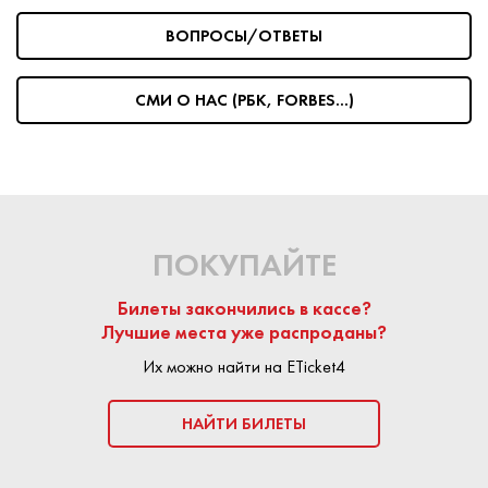
ВОПРОСЫ/ОТВЕТЫ
На сайте Eticket4 частные продавцы и билетные агенства
размещают предложения по продаже билетов.
Любая
сделка является безопасной:
площадка Eticket4
СМИ О НАС (РБК, FORBES...)
выступает гарантом подлинности билета. Средства
поступают продавцу только после успешного посещения
мероприятия.
КУПИТЬ БИЛЕТ
ПОКУПАЙТЕ
Билеты закончились в кассе?
Лучшие места уже распроданы?
Их можно найти на ETicket4
НАЙТИ БИЛЕТЫ