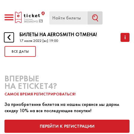
БИЛЕТЫ НА AEROSMITH ОТМЕНА!
БИЛЕТЫ НА AEROSMITH ОТМЕНА!
i
17 июля 2022 [вс] 19:00
ВСЕ ДАТЫ
НАЧАЛО
17 ИЮЛЯ 2022 19:00
КОНЕЦ
17 ИЮЛЯ 2022 19:00
ВПЕРВЫЕ
Одна из самых успешных рок-групп за всю историю
НА ETICKET4?
жанра празднует свое 50-летие масштабным
САМОЕ ВРЕМЯ РЕГИСТРИРОВАТЬСЯ!
европейским туром!
За приобретение билетов на нашем сервисе мы дарим
скидку 10% на все последующие покупки!
ПЕРЕЙТИ К РЕГИСТРАЦИИ
ПОКУПКА БИЛЕТА
ПРОДАЖА БИЛЕТА