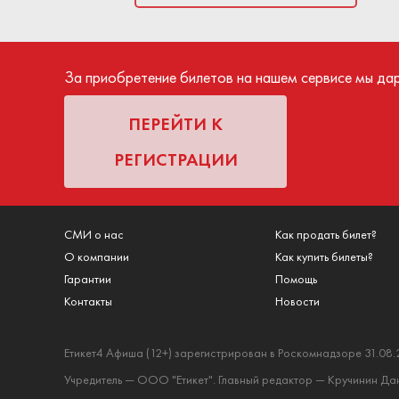
билета. Средст
посещения меропр
За приобретение билетов на нашем сервисе мы да
ПЕРЕЙТИ К
РЕГИСТРАЦИИ
СМИ о нас
Как продать билет?
О компании
Как купить билеты?
Гарантии
Помощь
Контакты
Новости
Етикет4 Афиша (12+) зарегистрирован в Роскомнадзоре 31.08.
Учредитель — ООО "Етикет". Главный редактор — Кручинин Дани