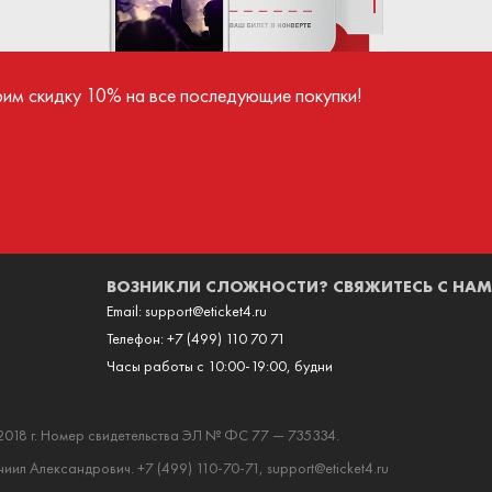
ва поступают продавцу только после успешного
иятия.
рим скидку 10% на все последующие покупки!
ВОЗНИКЛИ СЛОЖНОСТИ? СВЯЖИТЕСЬ С НАМ
Email:
support@eticket4.ru
Телефон:
+7 (499) 110 70 71
Часы работы с 10:00-19:00, будни
2018 г. Номер свидетельства ЭЛ № ФС 77 — 735334.
ил Александрович. +7 (499) 110-70-71, support@eticket4.ru