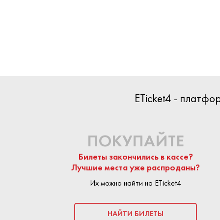
БИЛЕТЫ
ETicket4 - платф
НАЧАЛО
16 ДЕКА
КОНЕЦ
16 ДЕКАБ
ПОКУПАЙТЕ
Билеты закончились в кассе?
ПОКУПКА БИЛ
Лучшие места уже распроданы?
Их можно найти на ETicket4
На сайте Eticket
предложения п
безопасной:
пло
НАЙТИ БИЛЕТЫ