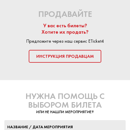
конфигурации сцены, так и в визуальной части
каждой постановки.
ПРОДАВАЙТЕ
У вас есть билеты?
Хотите их продать?
Свои эксклюзивные номера подарят: Леонид
Агутин, Ваня Дмитриенко, Сергей Лазарев,
Предложите через наш сервис ETicket4
Владимир Пресняков, Люся Чеботина, Мари
Краймбрери, Дима Билан и многие другие звёзды,
ИНСТРУКЦИЯ ПРОДАВЦАМ
чьи имена станут известны совсем скоро. Следите
за подробностями на сайте МУЗ-ТВ.
НУЖНА ПОМОЩЬ С
ВЫБОРОМ БИЛЕТА
ИЛИ НЕ НАШЛИ МЕРОПРИЯТИЕ?
НАЗВАНИЕ / ДАТА МЕРОПРИЯТИЯ