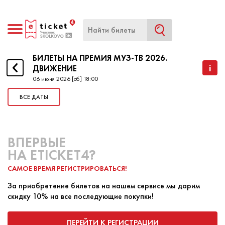
БИЛЕТЫ НА ПРЕМИЯ МУЗ-ТВ 2026. ДВИЖЕНИЕ
БИЛЕТЫ НА ПРЕМИЯ МУЗ-ТВ 2026.
i
ДВИЖЕНИЕ
06 июня 2026 [сб] 18:00
НАЧАЛО
06 ИЮНЯ 2026 18:00
ВСЕ ДАТЫ
КОНЕЦ
06 ИЮНЯ 2026 18:00
XXI Церемония награждения в области популярной
ВПЕРВЫЕ
музыки
НА ETICKET4?
САМОЕ ВРЕМЯ РЕГИСТРИРОВАТЬСЯ!
За приобретение билетов на нашем сервисе мы дарим
«Премия МУЗ-ТВ 2026. Движение»
скидку 10% на все последующие покупки!
ПОКУПКА БИЛЕТА
ПРОДАЖА БИЛЕТА
ПЕРЕЙТИ К РЕГИСТРАЦИИ