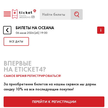
БИЛЕТЫ НА OCEANA
БИЛЕТЫ НА OCEANA
i
06 июня 2026 [сб] 19:00
ВСЕ ДАТЫ
НАЧАЛО
06 ИЮНЯ 2026 19:00
КОНЕЦ
06 ИЮНЯ 2026 19:00
ВПЕРВЫЕ
Oceana (Осеана Мальманн / Oceana
НА ETICKET4?
Mahlmann)
едет в Россию с серией концертов —
САМОЕ ВРЕМЯ РЕГИСТРИРОВАТЬСЯ!
это живой соул-вокал, регги-грув и поп-энергия,
которые мгновенно заряжают зал.
За приобретение билетов на нашем сервисе мы дарим
скидку 10% на все последующие покупки!
Мировую известность ей принесли альбом Love
ПЕРЕЙТИ К РЕГИСТРАЦИИ
ПОКУПКА БИЛЕТА
ПРОДАЖА БИЛЕТА
Supply и хит Cry Cry, а Endless Summer стал