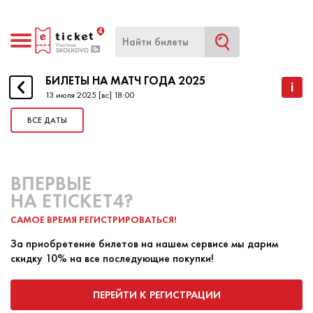
БИЛЕТЫ НА МАТЧ ГОДА 2025
БИЛЕТЫ НА МАТЧ ГОДА 2025
i
13 июля 2025 [вс] 18:00
ВСЕ ДАТЫ
НАЧАЛО
13 ИЮЛЯ 2025 18:00
КОНЕЦ
13 ИЮЛЯ 2025 18:00
ВПЕРВЫЕ
МАТЧ ГОДА 2025: все лучшие российские звезды
НА ETICKET4?
НХЛ и КХЛ устроят шоу в Москве
САМОЕ ВРЕМЯ РЕГИСТРИРОВАТЬСЯ!
За приобретение билетов на нашем сервисе мы дарим
скидку 10% на все последующие покупки!
Место встречи: ЦСКА Арена, 13 июля.
ПЕРЕЙТИ К РЕГИСТРАЦИИ
ПОКУПКА БИЛЕТА
ПРОДАЖА БИЛЕТА