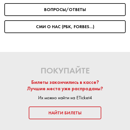
ВОПРОСЫ/ОТВЕТЫ
На сайте Eticket4 частные продавцы и билетные агенства
размещают предложения по продаже билетов.
Любая
сделка является безопасной:
площадка Eticket4
СМИ О НАС (РБК, FORBES...)
выступает гарантом подлинности билета. Средства
поступают продавцу только после успешного посещения
мероприятия.
КУПИТЬ БИЛЕТ
ПОКУПАЙТЕ
Билеты закончились в кассе?
Лучшие места уже распроданы?
Их можно найти на ETicket4
НАЙТИ БИЛЕТЫ