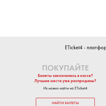
БИЛЕТЫ
ETicket4 - платф
НАЧАЛО
18 ИЮЛ
КОНЕЦ
18 ИЮЛЯ 
ПОКУПАЙТЕ
Билеты закончились в кассе?
ПОКУПКА БИЛ
Лучшие места уже распроданы?
Их можно найти на ETicket4
На сайте Eticket
предложения п
безопасной:
пло
НАЙТИ БИЛЕТЫ