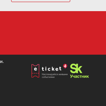
и внушают
онникам, но
 Агутин —
олках мира.
ый аншлаг.
ный концерт
м прозвучат
истательной
И.