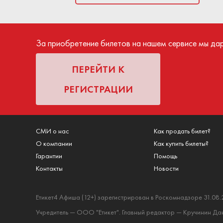
билета. Средст
посещения меропр
За приобретение билетов на нашем сервисе мы да
ПЕРЕЙТИ К
РЕГИСТРАЦИИ
СМИ о нас
Как продать билет?
О компании
Как купить билеты?
Гарантии
Помощь
Контакты
Новости
Етикет4 Афиша (12+) зарегистрирован в Роскомнадзоре 31.08.
Учредитель — ООО "Етикет". Главный редактор — Кручинин Дани