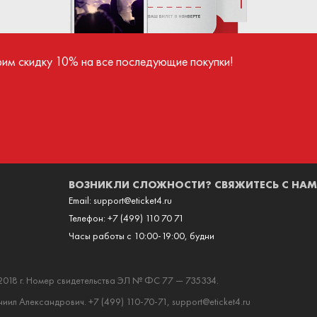
ва поступают продавцу только после успешного
номинациях. Подобные успех
иятия.
уважение не только зрителям и покл
и западным коллегам. Леонид
рим скидку 10% на все последующие покупки!
признанный музыкант во многих уг
Каждый его концерт — неизменн
Каждая песня — хит. Большой соль
легендарного артиста, на которо
лучшие хиты за всю историю его бл
творческой деятельности.
ВОЗНИКЛИ СЛОЖНОСТИ? СВЯЖИТЕСЬ С НАМ
Email:
support@eticket4.ru
Телефон:
+7 (499) 110 70 71
Часы работы с 10:00-19:00, будни
2018 г. Номер свидетельства ЭЛ № ФС 77 — 735334.
ил Александрович. +7 (499) 110-70-71, support@eticket4.ru