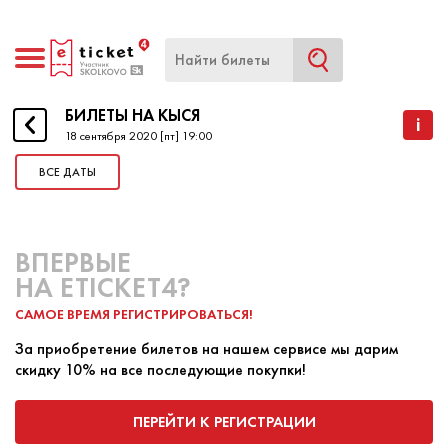
БИЛЕТЫ НА КЫСЯ
БИЛЕТЫ НА КЫСЯ
i
18 сентября 2020 [пт] 19:00
ВСЕ ДАТЫ
НАЧАЛО
18 СЕНТЯБРЯ 2020 19:00
КОНЕЦ
18 СЕНТЯБРЯ 2020 19:00
ВПЕРВЫЕ
Придя на спектакль, вы окунетесь в бездну
НА ETICKET4?
искрометного юмора и позитива с мастером
САМОЕ ВРЕМЯ РЕГИСТРИРОВАТЬСЯ!
импровизации и его признанными партнерами по
сцене. Здесь тонкая ирония и легкий сарказм
За приобретение билетов на нашем сервисе мы дарим
переплетаются с гофмановскими страшилками и
скидку 10% на все последующие покупки!
гоголевской мистикой.
ПЕРЕЙТИ К РЕГИСТРАЦИИ
ПОКУПКА БИЛЕТА
ПРОДАЖА БИЛЕТА