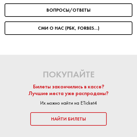
ВОПРОСЫ/ОТВЕТЫ
На сайте Eticket4 частные продавцы и билетные агенства
размещают предложения по продаже билетов.
Любая
сделка является безопасной:
площадка Eticket4
СМИ О НАС (РБК, FORBES...)
выступает гарантом подлинности билета. Средства
поступают продавцу только после успешного посещения
мероприятия.
КУПИТЬ БИЛЕТ
ПОКУПАЙТЕ
Билеты закончились в кассе?
Лучшие места уже распроданы?
Их можно найти на ETicket4
НАЙТИ БИЛЕТЫ