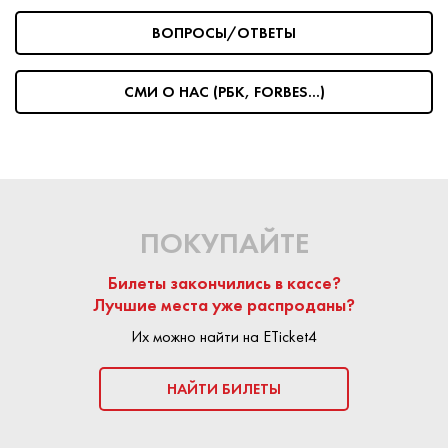
ВОПРОСЫ/ОТВЕТЫ
На сайте Eticket4 частные продавцы и билетные агенства
размещают предложения по продаже билетов.
Любая
сделка является безопасной:
площадка Eticket4
СМИ О НАС (РБК, FORBES...)
выступает гарантом подлинности билета. Средства
поступают продавцу только после успешного посещения
мероприятия.
КУПИТЬ БИЛЕТ
ПОКУПАЙТЕ
Билеты закончились в кассе?
Лучшие места уже распроданы?
Их можно найти на ETicket4
НАЙТИ БИЛЕТЫ