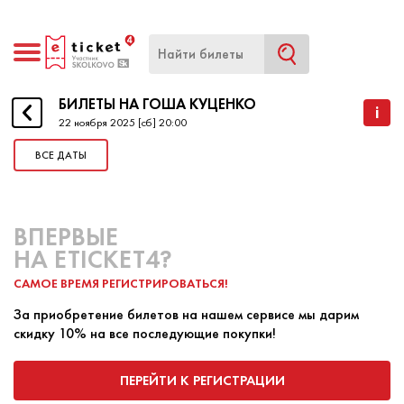
БИЛЕТЫ НА ГОША КУЦЕНКО
БИЛЕТЫ НА ГОША КУЦЕНКО
i
22 ноября 2025 [сб] 20:00
ВСЕ ДАТЫ
НАЧАЛО
22 НОЯБРЯ 2025 20:00
КОНЕЦ
22 НОЯБРЯ 2025 20:00
ВПЕРВЫЕ
Авторский проект с элементами театрального
НА ETICKET4?
перфоманса, поэзии и музыки от заслуженного
САМОЕ ВРЕМЯ РЕГИСТРИРОВАТЬСЯ!
артиста России. Программа наполнена душевными
текстами, акустической музыкой, Standup-
За приобретение билетов на нашем сервисе мы дарим
номерами и вдохновленной талантом артиста
скидку 10% на все последующие покупки!
атмосферой. Гоша Куценко широко известен по
фильмам: «Ёлки», «Любовь-морковь»,
ПЕРЕЙТИ К РЕГИСТРАЦИИ
«Антикиллер», «Дневной дозор», «Ночной дозор»,
ПОКУПКА БИЛЕТА
ПРОДАЖА БИЛЕТА