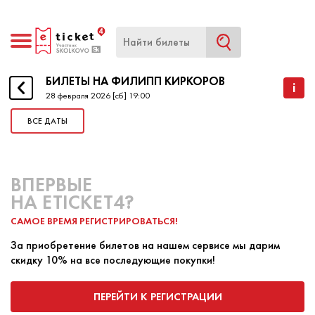
БИЛЕТЫ НА ФИЛИПП КИРКОРОВ
БИЛЕТЫ НА ФИЛИПП КИРКОРОВ
i
28 февраля 2026 [сб] 19:00
ВСЕ ДАТЫ
НАЧАЛО
28 ФЕВРАЛЯ 2026 19:00
КОНЕЦ
27 ФЕВРАЛЯ 2026 19:00
ВПЕРВЫЕ
27 и 28 февраля Филипп Киркоров соберёт друзей
НА ETICKET4?
и поклонников на столичной Live Арене, чтобы
САМОЕ ВРЕМЯ РЕГИСТРИРОВАТЬСЯ!
подарить вечер, наполненный тёплыми
воспоминаниями, яркими эмоциями и самыми
За приобретение билетов на нашем сервисе мы дарим
любимыми песнями!
скидку 10% на все последующие покупки!
ПЕРЕЙТИ К РЕГИСТРАЦИИ
ПОКУПКА БИЛЕТА
ПРОДАЖА БИЛЕТА
«Зайка моя», «Снег», «Жестокая любовь», «Я за