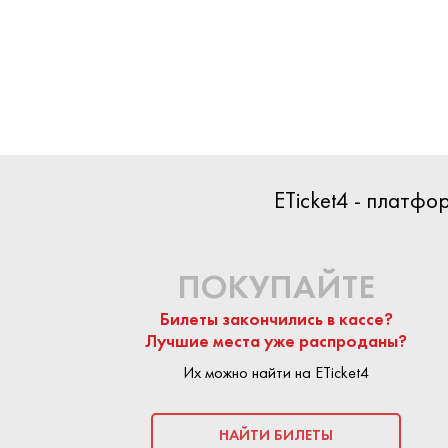
БИЛЕТЫ
ETicket4 - платф
НАЧАЛО
30 АВГУ
КОНЕЦ
30 АВГУС
ПОКУПАЙТЕ
Билеты закончились в кассе?
ПОКУПКА БИЛ
Лучшие места уже распроданы?
Их можно найти на ETicket4
На сайте Eticket
предложения п
безопасной:
пло
НАЙТИ БИЛЕТЫ