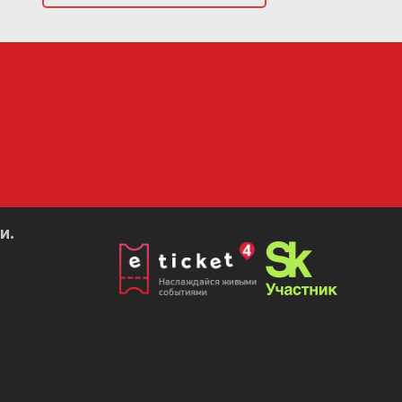
его нового
нирован на
т подарить
ния и много
И.