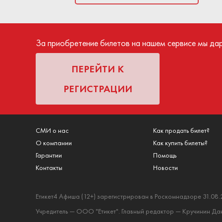
билета. Средст
посещения меропр
За приобретение билетов на нашем сервисе мы да
ПЕРЕЙТИ К
РЕГИСТРАЦИИ
СМИ о нас
Как продать билет?
О компании
Как купить билеты?
Гарантии
Помощь
Контакты
Новости
Етикет4 Афиша (12+) зарегистрирован в Роскомнадзоре 31.08.
Учредитель — ООО "Етикет". Главный редактор — Кручинин Дани