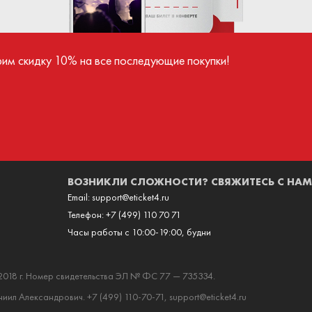
ва поступают продавцу только после успешного
всеми хиты, так и треки со сво
иятия.
альбома, выход которого запла
осень 2024 года. Концерт обещае
рим скидку 10% на все последующие покупки!
гостям ярчайшие эмоции, впечатле
сюрпризов.
ВОЗНИКЛИ СЛОЖНОСТИ? СВЯЖИТЕСЬ С НАМ
Email:
support@eticket4.ru
Телефон:
+7 (499) 110 70 71
Часы работы с 10:00-19:00, будни
2018 г. Номер свидетельства ЭЛ № ФС 77 — 735334.
ил Александрович. +7 (499) 110-70-71, support@eticket4.ru