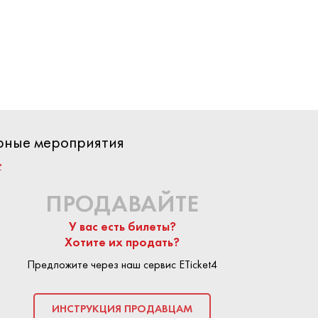
елали много
ых ярких и
. Концерты
вероятным
туплений не
и. Первый
ярные мероприятия
Арене на 40
?
 прошел с
м артист не
ПРОДАВАЙТЕ
орять новые
У вас есть билеты?
Хотите их продать?
Предложите через наш сервис ETicket4
аст концерт
КУПИТЬ БИЛЕТ
кве. Всех
ИНСТРУКЦИЯ ПРОДАВЦАМ
вно любимые