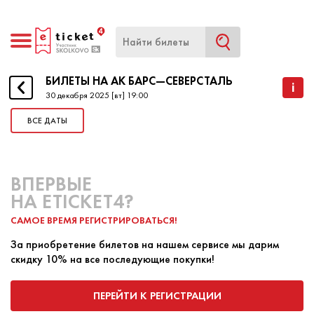
БИЛЕТЫ НА АК БАРС—СЕВЕРСТАЛЬ
БИЛЕТЫ НА АК БАРС—СЕВЕРСТАЛЬ
i
30 декабря 2025 [вт] 19:00
ВСЕ ДАТЫ
НАЧАЛО
30 ДЕКАБРЯ 2025 19:00
КОНЕЦ
30 ДЕКАБРЯ 2025 19:00
ВПЕРВЫЕ
Спешите купить билеты на матч Ак Барс—
НА ETICKET4?
Северсталь!
САМОЕ ВРЕМЯ РЕГИСТРИРОВАТЬСЯ!
За приобретение билетов на нашем сервисе мы дарим
скидку 10% на все последующие покупки!
ПЕРЕЙТИ К РЕГИСТРАЦИИ
ПОКУПКА БИЛЕТА
ПРОДАЖА БИЛЕТА