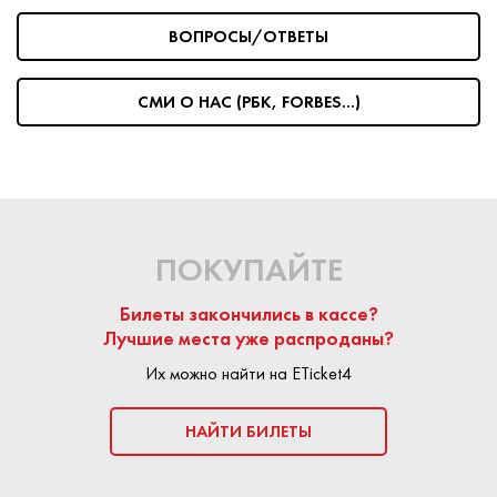
ВОПРОСЫ/ОТВЕТЫ
На сайте Eticket4 частные продавцы и билетные агенства
размещают предложения по продаже билетов.
Любая
сделка является безопасной:
площадка Eticket4
СМИ О НАС (РБК, FORBES...)
выступает гарантом подлинности билета. Средства
поступают продавцу только после успешного посещения
мероприятия.
КУПИТЬ БИЛЕТ
ПОКУПАЙТЕ
Билеты закончились в кассе?
Лучшие места уже распроданы?
Их можно найти на ETicket4
НАЙТИ БИЛЕТЫ