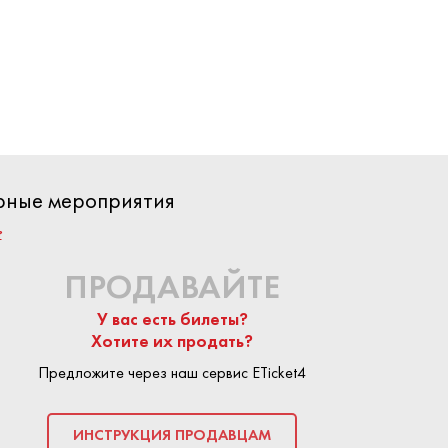
вой не зря
ующие лица
равшись в
ества, они
вен в смерти
анцузский
ярные мероприятия
 по лекалам
?
о действия
подозрением
ПРОДАВАЙТЕ
ства есть у
рактом.
У вас есть билеты?
Хотите их продать?
Предложите через наш сервис ETicket4
КУПИТЬ БИЛЕТ
ИНСТРУКЦИЯ ПРОДАВЦАМ