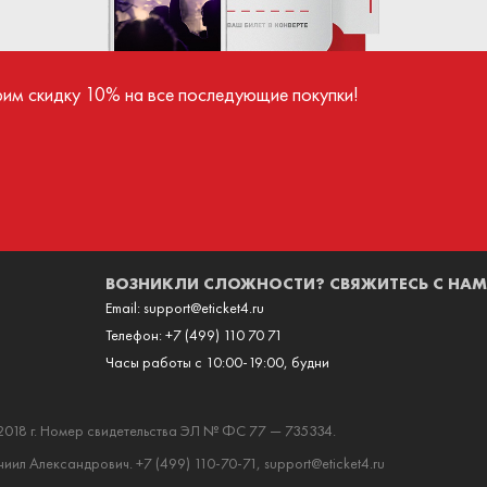
ва поступают продавцу только после успешного
иятия.
рим скидку 10% на все последующие покупки!
ВОЗНИКЛИ СЛОЖНОСТИ? СВЯЖИТЕСЬ С НАМ
Email:
support@eticket4.ru
Телефон:
+7 (499) 110 70 71
Часы работы с 10:00-19:00, будни
2018 г. Номер свидетельства ЭЛ № ФС 77 — 735334.
ил Александрович. +7 (499) 110-70-71, support@eticket4.ru