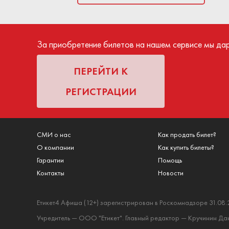
билета. Средст
посещения меропр
За приобретение билетов на нашем сервисе мы да
ПЕРЕЙТИ К
РЕГИСТРАЦИИ
СМИ о нас
Как продать билет?
О компании
Как купить билеты?
Гарантии
Помощь
Контакты
Новости
Етикет4 Афиша (12+) зарегистрирован в Роскомнадзоре 31.08.
Учредитель — ООО "Етикет". Главный редактор — Кручинин Дани