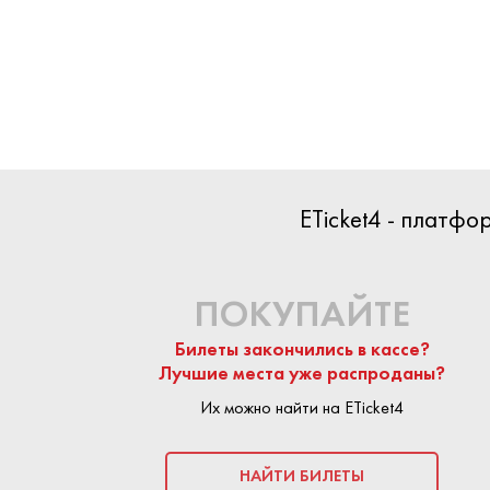
БИЛЕТЫ
ETicket4 - платф
НАЧАЛО
17 ДЕКА
КОНЕЦ
20 ОКТЯБ
ПОКУПАЙТЕ
Билеты закончились в кассе?
ПОКУПКА БИЛ
Лучшие места уже распроданы?
Их можно найти на ETicket4
На сайте Eticket
предложения п
безопасной:
пло
НАЙТИ БИЛЕТЫ