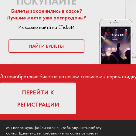
ПОКУПАЙТЕ
Билеты закончились в кассе?
Лучшие места уже распроданы?
Их можно найти на ETicket4
НАЙТИ БИЛЕТЫ
За приобретение билетов на нашем сервисе мы дарим скидк
ПЕРЕЙТИ К
РЕГИСТРАЦИИ
Мы используем файлы cookie, чтобы улучшить работу
ВОЗНИКЛИ СЛО
СМИ о нас
Как продать билет?
сайта. Дальнейшее пребывание на сайте означает
НАМИ.