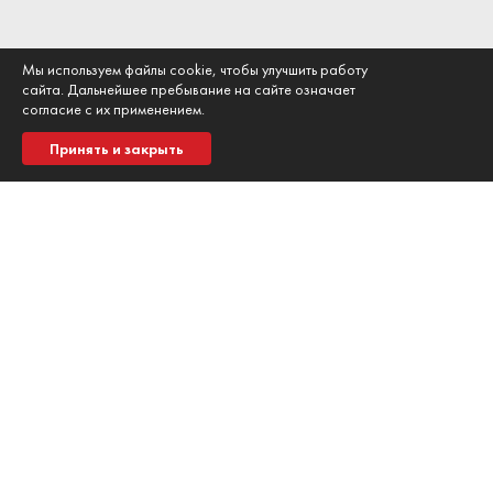
ПРОДАВАЙТЕ
Мы используем файлы cookie, чтобы улучшить работу
сайта. Дальнейшее пребывание на сайте означает
согласие с их применением.
У вас есть билеты?
Хотите их продать?
Принять и закрыть
Предложите через наш сервис ETicket4
ИНСТРУКЦИЯ ПРОДАВЦАМ
НУЖНА ПОМОЩЬ С ВЫБОРОМ
БИЛЕТА
ИЛИ НЕ НАШЛИ МЕРОПРИЯТИЕ?